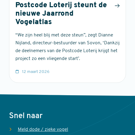
Postcode Loterij steunt de
nieuwe Jaarrond
Vogelatlas
“We zijn heel blij met deze steun”, zegt Dianne
Nijland, directeur-bestuurder van Sovon, ‘Dankzij
de deelnemers van de Postcode Loterij krijgt het
project zo een vliegende start’.
12 maart 2026
Voet
Snel naar
Meld dode / zieke vogel