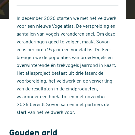
4
of
out
5
of
In december 2026 starten we met het veldwerk
stars
5
voor een nieuwe Vogelatlas. De verspreiding en
stars
aantallen van vogels veranderen snel. Om deze
veranderingen goed te volgen, maakt Sovon
eens per circa 15 jaar een vogelatlas. Dit keer
brengen we de populaties van broedvogels en
overwinterende én trekvogels jaarrond in kaart.
Het atlasproject bestaat uit drie fasen: de
voorbereiding, het veldwerk en de verwerking
van de resultaten in de eindproducten,
waaronder een boek. Tot en met november
2026 bereidt Sovon samen met partners de
start van het veldwerk voor.
Gouden grid