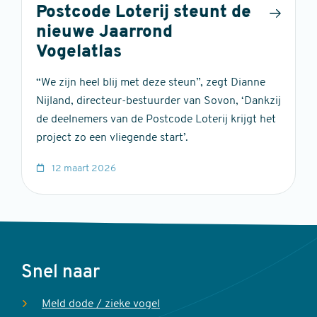
Postcode Loterij steunt de
nieuwe Jaarrond
Vogelatlas
“We zijn heel blij met deze steun”, zegt Dianne
Nijland, directeur-bestuurder van Sovon, ‘Dankzij
de deelnemers van de Postcode Loterij krijgt het
project zo een vliegende start’.
12 maart 2026
Voet
Snel naar
Meld dode / zieke vogel