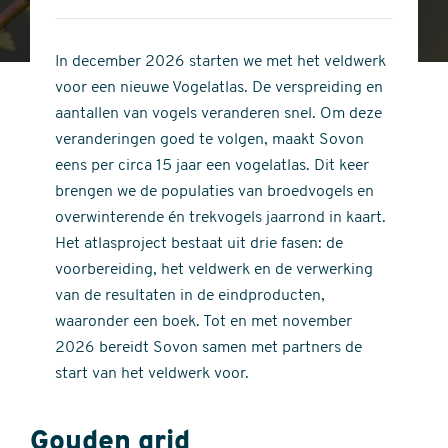
4
of
out
5
of
In december 2026 starten we met het veldwerk
stars
5
voor een nieuwe Vogelatlas. De verspreiding en
stars
aantallen van vogels veranderen snel. Om deze
veranderingen goed te volgen, maakt Sovon
eens per circa 15 jaar een vogelatlas. Dit keer
brengen we de populaties van broedvogels en
overwinterende én trekvogels jaarrond in kaart.
Het atlasproject bestaat uit drie fasen: de
voorbereiding, het veldwerk en de verwerking
van de resultaten in de eindproducten,
waaronder een boek. Tot en met november
2026 bereidt Sovon samen met partners de
start van het veldwerk voor.
Gouden grid