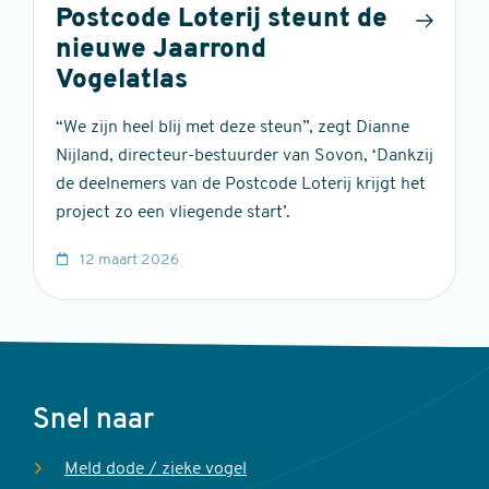
Postcode Loterij steunt de
nieuwe Jaarrond
Vogelatlas
“We zijn heel blij met deze steun”, zegt Dianne
Nijland, directeur-bestuurder van Sovon, ‘Dankzij
de deelnemers van de Postcode Loterij krijgt het
project zo een vliegende start’.
12 maart 2026
Voet
Snel naar
Meld dode / zieke vogel