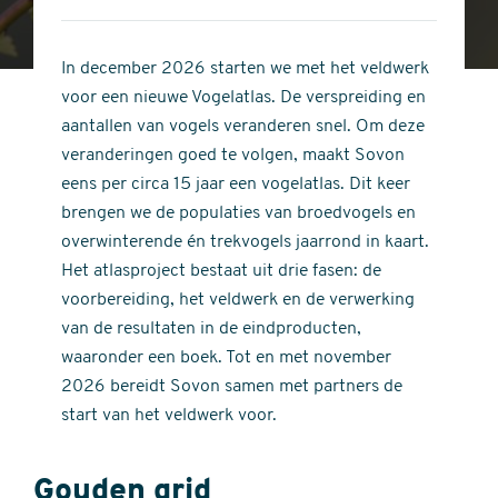
4
of
out
5
of
In december 2026 starten we met het veldwerk
stars
5
voor een nieuwe Vogelatlas. De verspreiding en
stars
aantallen van vogels veranderen snel. Om deze
veranderingen goed te volgen, maakt Sovon
eens per circa 15 jaar een vogelatlas. Dit keer
brengen we de populaties van broedvogels en
overwinterende én trekvogels jaarrond in kaart.
Het atlasproject bestaat uit drie fasen: de
voorbereiding, het veldwerk en de verwerking
van de resultaten in de eindproducten,
waaronder een boek. Tot en met november
2026 bereidt Sovon samen met partners de
start van het veldwerk voor.
Gouden grid