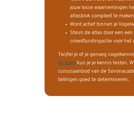
jouw losse waarnemingen help
atlasblok compleet te maken
Word actief binnen je Vogelw
Steun de atlas door een een
crowdfundingactie voor het a
Twijfel je of je genoeg vogelkenn
quizzen
kun je je kennis testen. W
cursusaanbod van de Sovonacadem
tellingen goed te determineren.