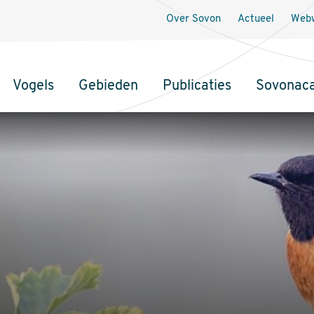
Over Sovon
Actueel
Webw
Vogels
Gebieden
Publicaties
Sovonac
tie