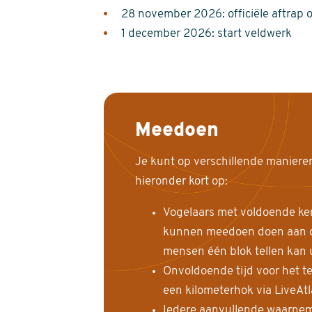
28 november 2026: officiële aftrap 
1 december 2026: start veldwerk
Meedoen
Je kunt op verschillende maniere
hieronder kort op:
Vogelaars met voldoende ke
kunnen meedoen doen aan de
mensen één blok tellen kan 
Onvoldoende tijd voor het te
een kilometerhok via LiveAt
Iedere aanvullende waarnem