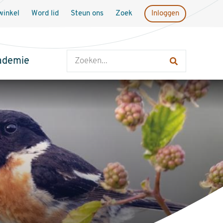
inkel
Word lid
Steun ons
Zoek
Inloggen
Zoeken
ademie