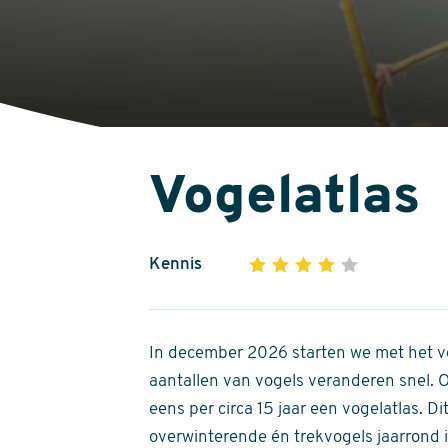
Vogelatlas
Kennis
1
2
3
4
5
4
out
of
In december 2026 starten we met het ve
5
aantallen van vogels veranderen snel.
stars
eens per circa 15 jaar een vogelatlas. 
overwinterende én trekvogels jaarrond in