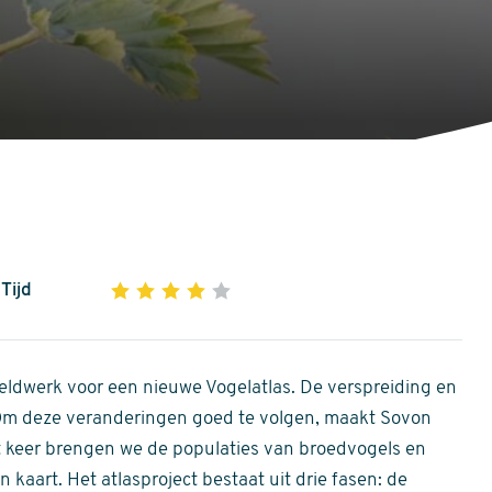
Tijd
1
2
3
4
5
4
out
of
ldwerk voor een nieuwe Vogelatlas. De verspreiding en
5
 Om deze veranderingen goed te volgen, maakt Sovon
stars
Dit keer brengen we de populaties van broedvogels en
 kaart. Het atlasproject bestaat uit drie fasen: de