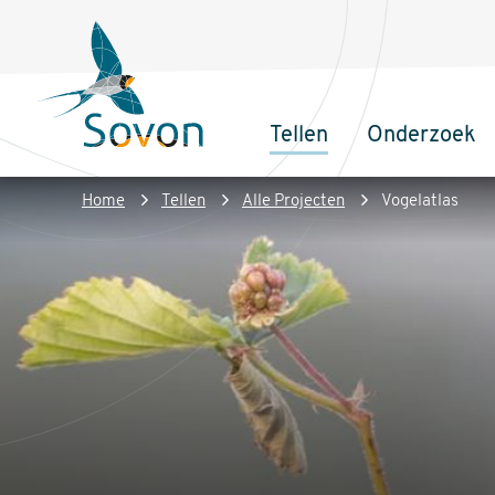
Overslaan
Secundair
en
menu
naar
de
Tellen
Onderzoek
inhoud
Sovon
Hoofdnaviga
gaan
Homepage
Kruimelpad
Home
Tellen
Alle Projecten
Vogelatlas