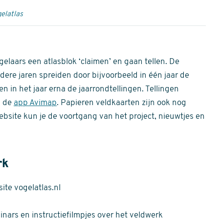
elatlas
gelaars een atlasblok ‘claimen’ en gaan tellen. De
dere jaren spreiden door bijvoorbeeld in één jaar de
n in het jaar erna de jaarrondtellingen. Tellingen
n de
app Avimap
. Papieren veldkaarten zijn ook nog
bsite kun je de voortgang van het project, nieuwtjes en
rk
te vogelatlas.nl
nars en instructiefilmpjes over het veldwerk