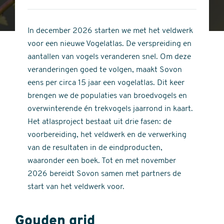
4
of
out
5
of
In december 2026 starten we met het veldwerk
stars
5
voor een nieuwe Vogelatlas. De verspreiding en
stars
aantallen van vogels veranderen snel. Om deze
veranderingen goed te volgen, maakt Sovon
eens per circa 15 jaar een vogelatlas. Dit keer
brengen we de populaties van broedvogels en
overwinterende én trekvogels jaarrond in kaart.
Het atlasproject bestaat uit drie fasen: de
voorbereiding, het veldwerk en de verwerking
van de resultaten in de eindproducten,
waaronder een boek. Tot en met november
2026 bereidt Sovon samen met partners de
start van het veldwerk voor.
Gouden grid