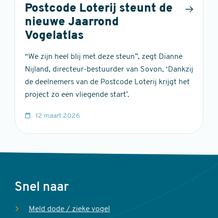
Postcode Loterij steunt de
nieuwe Jaarrond
Vogelatlas
“We zijn heel blij met deze steun”, zegt Dianne
Nijland, directeur-bestuurder van Sovon, ‘Dankzij
de deelnemers van de Postcode Loterij krijgt het
project zo een vliegende start’.
12 maart 2026
Voet
Snel naar
Meld dode / zieke vogel