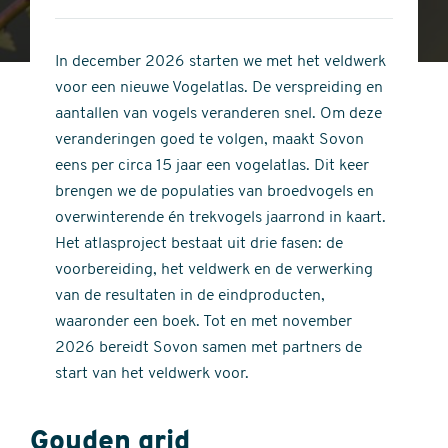
4
of
out
5
of
In december 2026 starten we met het veldwerk
stars
5
voor een nieuwe Vogelatlas. De verspreiding en
stars
aantallen van vogels veranderen snel. Om deze
veranderingen goed te volgen, maakt Sovon
eens per circa 15 jaar een vogelatlas. Dit keer
brengen we de populaties van broedvogels en
overwinterende én trekvogels jaarrond in kaart.
Het atlasproject bestaat uit drie fasen: de
voorbereiding, het veldwerk en de verwerking
van de resultaten in de eindproducten,
waaronder een boek. Tot en met november
2026 bereidt Sovon samen met partners de
start van het veldwerk voor.
Gouden grid