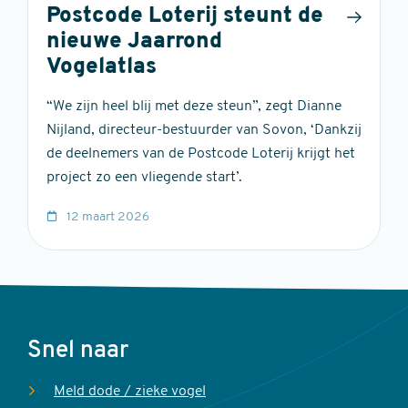
Postcode Loterij steunt de
nieuwe Jaarrond
Vogelatlas
“We zijn heel blij met deze steun”, zegt Dianne
Nijland, directeur-bestuurder van Sovon, ‘Dankzij
de deelnemers van de Postcode Loterij krijgt het
project zo een vliegende start’.
12 maart 2026
Voet
Snel naar
Meld dode / zieke vogel