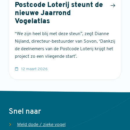
Postcode Loterij steunt de
nieuwe Jaarrond
Vogelatlas
“We zijn heel blij met deze steun”, zegt Dianne
Nijland, directeur-bestuurder van Sovon, ‘Dankzij
de deelnemers van de Postcode Loterij krijgt het
project zo een vliegende start’.
12 maart 2026
Voet
Snel naar
Meld dode / zieke vogel