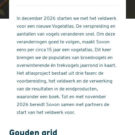
4
of
out
5
of
In december 2026 starten we met het veldwerk
stars
5
voor een nieuwe Vogelatlas. De verspreiding en
stars
aantallen van vogels veranderen snel. Om deze
veranderingen goed te volgen, maakt Sovon
eens per circa 15 jaar een vogelatlas. Dit keer
brengen we de populaties van broedvogels en
overwinterende én trekvogels jaarrond in kaart.
Het atlasproject bestaat uit drie fasen: de
voorbereiding, het veldwerk en de verwerking
van de resultaten in de eindproducten,
waaronder een boek. Tot en met november
2026 bereidt Sovon samen met partners de
start van het veldwerk voor.
Gouden grid