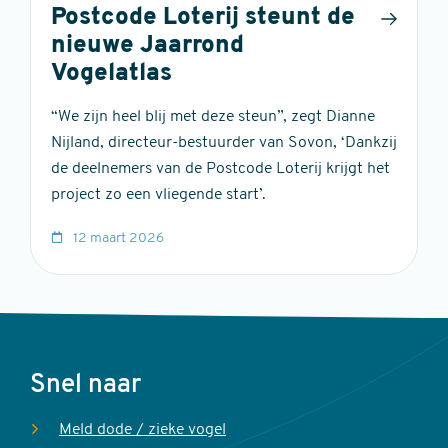
Postcode Loterij steunt de
nieuwe Jaarrond
Vogelatlas
“We zijn heel blij met deze steun”, zegt Dianne
Nijland, directeur-bestuurder van Sovon, ‘Dankzij
de deelnemers van de Postcode Loterij krijgt het
project zo een vliegende start’.
12 maart 2026
Voet
Snel naar
Meld dode / zieke vogel