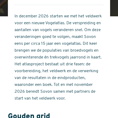
4
of
out
5
of
In december 2026 starten we met het veldwerk
stars
5
voor een nieuwe Vogelatlas. De verspreiding en
stars
aantallen van vogels veranderen snel. Om deze
veranderingen goed te volgen, maakt Sovon
eens per circa 15 jaar een vogelatlas. Dit keer
brengen we de populaties van broedvogels en
overwinterende én trekvogels jaarrond in kaart.
Het atlasproject bestaat uit drie fasen: de
voorbereiding, het veldwerk en de verwerking
van de resultaten in de eindproducten,
waaronder een boek. Tot en met november
2026 bereidt Sovon samen met partners de
start van het veldwerk voor.
Gouden grid