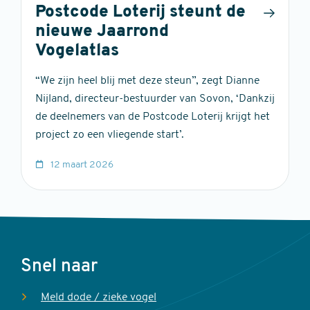
Postcode Loterij steunt de
nieuwe Jaarrond
Vogelatlas
“We zijn heel blij met deze steun”, zegt Dianne
Nijland, directeur-bestuurder van Sovon, ‘Dankzij
de deelnemers van de Postcode Loterij krijgt het
project zo een vliegende start’.
12 maart 2026
Voet
Snel naar
Meld dode / zieke vogel