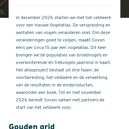
4
of
out
5
of
In december 2026 starten we met het veldwerk
stars
5
voor een nieuwe Vogelatlas. De verspreiding en
stars
aantallen van vogels veranderen snel. Om deze
veranderingen goed te volgen, maakt Sovon
eens per circa 15 jaar een vogelatlas. Dit keer
brengen we de populaties van broedvogels en
overwinterende én trekvogels jaarrond in kaart.
Het atlasproject bestaat uit drie fasen: de
voorbereiding, het veldwerk en de verwerking
van de resultaten in de eindproducten,
waaronder een boek. Tot en met november
2026 bereidt Sovon samen met partners de
start van het veldwerk voor.
Gouden grid