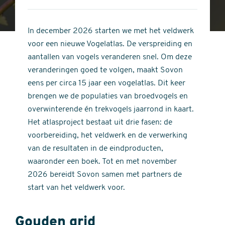
4
of
out
5
of
In december 2026 starten we met het veldwerk
stars
5
voor een nieuwe Vogelatlas. De verspreiding en
stars
aantallen van vogels veranderen snel. Om deze
veranderingen goed te volgen, maakt Sovon
eens per circa 15 jaar een vogelatlas. Dit keer
brengen we de populaties van broedvogels en
overwinterende én trekvogels jaarrond in kaart.
Het atlasproject bestaat uit drie fasen: de
voorbereiding, het veldwerk en de verwerking
van de resultaten in de eindproducten,
waaronder een boek. Tot en met november
2026 bereidt Sovon samen met partners de
start van het veldwerk voor.
Gouden grid