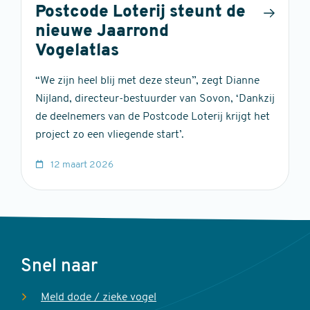
Postcode Loterij steunt de
nieuwe Jaarrond
Vogelatlas
“We zijn heel blij met deze steun”, zegt Dianne
Nijland, directeur-bestuurder van Sovon, ‘Dankzij
de deelnemers van de Postcode Loterij krijgt het
project zo een vliegende start’.
12 maart 2026
Voet
Snel naar
Meld dode / zieke vogel