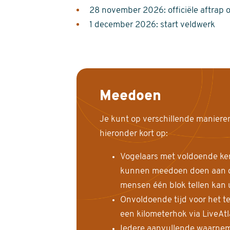
28 november 2026: officiële aftrap 
1 december 2026: start veldwerk
Meedoen
Je kunt op verschillende maniere
hieronder kort op:
Vogelaars met voldoende ke
kunnen meedoen doen aan de
mensen één blok tellen kan 
Onvoldoende tijd voor het te
een kilometerhok via LiveAt
Iedere aanvullende waarnem