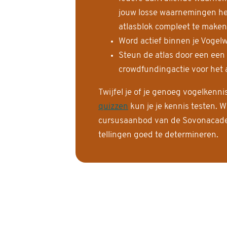
jouw losse waarnemingen help
atlasblok compleet te maken
Word actief binnen je Vogelw
Steun de atlas door een een
crowdfundingactie voor het a
Twijfel je of je genoeg vogelkenn
quizzen
kun je je kennis testen. W
cursusaanbod van de Sovonacadem
tellingen goed te determineren.