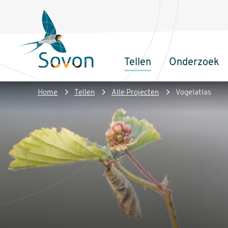
Overslaan
Secundair
en
menu
naar
de
Tellen
Onderzoek
inhoud
Sovon
Hoofdnaviga
gaan
Homepage
Kruimelpad
Home
Tellen
Alle Projecten
Vogelatlas