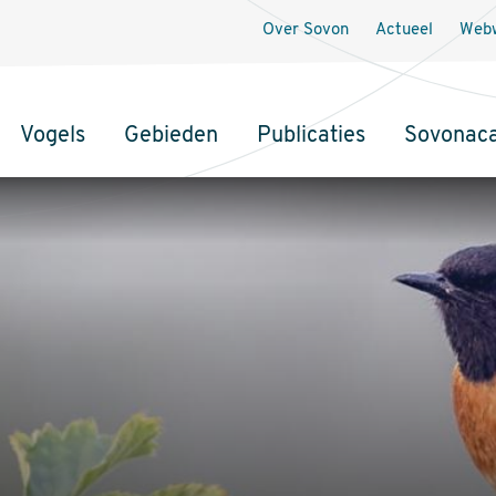
Over Sovon
Actueel
Webw
Vogels
Gebieden
Publicaties
Sovonac
tie