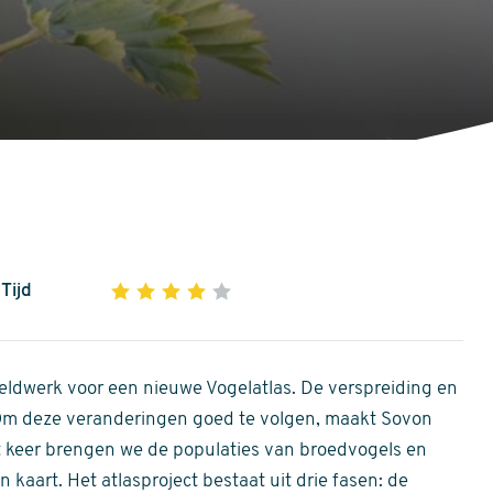
Tijd
1
2
3
4
5
4
out
of
ldwerk voor een nieuwe Vogelatlas. De verspreiding en
5
 Om deze veranderingen goed te volgen, maakt Sovon
stars
Dit keer brengen we de populaties van broedvogels en
 kaart. Het atlasproject bestaat uit drie fasen: de