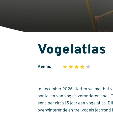
Vogelatlas
Kennis
1
2
3
4
5
4
out
of
In december 2026 starten we met het ve
5
aantallen van vogels veranderen snel.
stars
eens per circa 15 jaar een vogelatlas. 
overwinterende én trekvogels jaarrond in