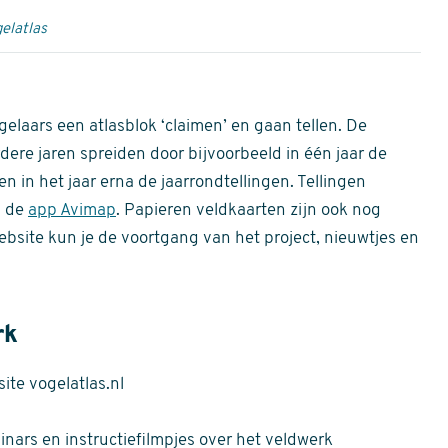
elatlas
gelaars een atlasblok ‘claimen’ en gaan tellen. De
dere jaren spreiden door bijvoorbeeld in één jaar de
n in het jaar erna de jaarrondtellingen. Tellingen
n de
app Avimap
. Papieren veldkaarten zijn ook nog
bsite kun je de voortgang van het project, nieuwtjes en
rk
te vogelatlas.nl
nars en instructiefilmpjes over het veldwerk