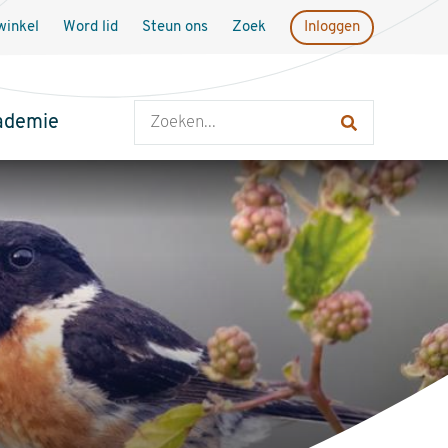
inkel
Word lid
Steun ons
Zoek
Inloggen
Zoeken
ademie