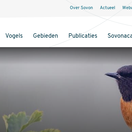
Over Sovon
Actueel
Webw
Vogels
Gebieden
Publicaties
Sovonac
tie