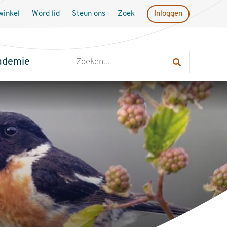
inkel
Word lid
Steun ons
Zoek
Inloggen
Zoeken
ademie