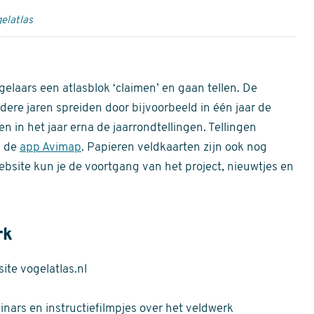
elatlas
gelaars een atlasblok ‘claimen’ en gaan tellen. De
dere jaren spreiden door bijvoorbeeld in één jaar de
n in het jaar erna de jaarrondtellingen. Tellingen
n de
app Avimap
. Papieren veldkaarten zijn ook nog
bsite kun je de voortgang van het project, nieuwtjes en
rk
te vogelatlas.nl
nars en instructiefilmpjes over het veldwerk