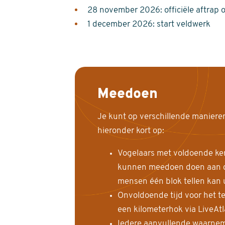
28 november 2026: officiële aftrap 
1 december 2026: start veldwerk
Meedoen
Je kunt op verschillende maniere
hieronder kort op:
Vogelaars met voldoende ke
kunnen meedoen doen aan de
mensen één blok tellen kan 
Onvoldoende tijd voor het te
een kilometerhok via LiveAt
Iedere aanvullende waarnem