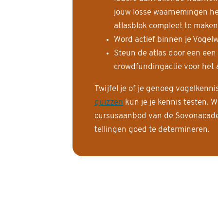
jouw losse waarnemingen help
atlasblok compleet te maken
Word actief binnen je Vogelw
Steun de atlas door een een
crowdfundingactie voor het a
Twijfel je of je genoeg vogelkenn
quizzen
kun je je kennis testen. W
cursusaanbod van de Sovonacadem
tellingen goed te determineren.