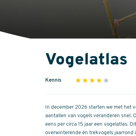
Vogelatlas
Kennis
1
2
3
4
5
4
out
of
In december 2026 starten we met het ve
5
aantallen van vogels veranderen snel.
stars
eens per circa 15 jaar een vogelatlas. 
overwinterende én trekvogels jaarrond in