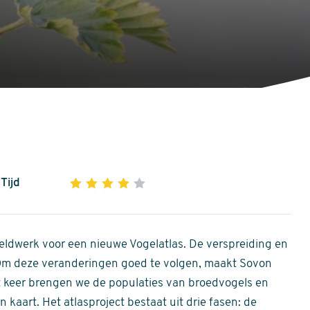
Tijd
1
2
3
4
5
4
out
of
ldwerk voor een nieuwe Vogelatlas. De verspreiding en
5
 Om deze veranderingen goed te volgen, maakt Sovon
stars
Dit keer brengen we de populaties van broedvogels en
 kaart. Het atlasproject bestaat uit drie fasen: de