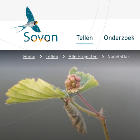
Overslaan
Secundair
en
menu
naar
de
Tellen
Onderzoek
inhoud
Sovon
Hoofdnaviga
gaan
Homepage
Kruimelpad
Home
Tellen
Alle Projecten
Vogelatlas