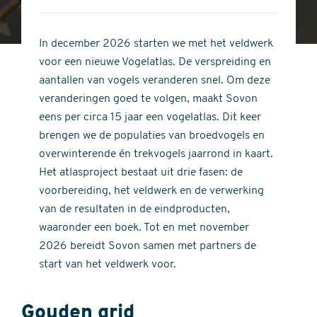
4
of
out
5
of
In december 2026 starten we met het veldwerk
stars
5
voor een nieuwe Vogelatlas. De verspreiding en
stars
aantallen van vogels veranderen snel. Om deze
veranderingen goed te volgen, maakt Sovon
eens per circa 15 jaar een vogelatlas. Dit keer
brengen we de populaties van broedvogels en
overwinterende én trekvogels jaarrond in kaart.
Het atlasproject bestaat uit drie fasen: de
voorbereiding, het veldwerk en de verwerking
van de resultaten in de eindproducten,
waaronder een boek. Tot en met november
2026 bereidt Sovon samen met partners de
start van het veldwerk voor.
Gouden grid