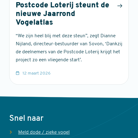
Postcode Loterij steunt de
nieuwe Jaarrond
Vogelatlas
“We zijn heel blij met deze steun”, zegt Dianne
Nijland, directeur-bestuurder van Sovon, ‘Dankzij
de deelnemers van de Postcode Loterij krijgt het
project zo een vliegende start’.
12 maart 2026
Voet
Snel naar
Meld dode / zieke vogel