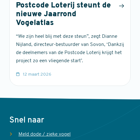
Postcode Loterij steunt de
nieuwe Jaarrond
Vogelatlas
“We zijn heel blij met deze steun”, zegt Dianne
Nijland, directeur-bestuurder van Sovon, ‘Dankzij
de deelnemers van de Postcode Loterij krijgt het
project zo een vliegende start’.
12 maart 2026
Voet
Snel naar
Meld dode / zieke vogel