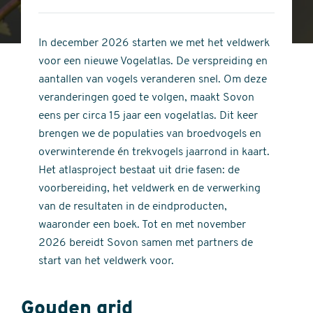
4
of
out
5
of
In december 2026 starten we met het veldwerk
stars
5
voor een nieuwe Vogelatlas. De verspreiding en
stars
aantallen van vogels veranderen snel. Om deze
veranderingen goed te volgen, maakt Sovon
eens per circa 15 jaar een vogelatlas. Dit keer
brengen we de populaties van broedvogels en
overwinterende én trekvogels jaarrond in kaart.
Het atlasproject bestaat uit drie fasen: de
voorbereiding, het veldwerk en de verwerking
van de resultaten in de eindproducten,
waaronder een boek. Tot en met november
2026 bereidt Sovon samen met partners de
start van het veldwerk voor.
Gouden grid