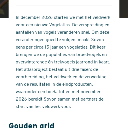
4
of
out
5
of
In december 2026 starten we met het veldwerk
stars
5
voor een nieuwe Vogelatlas. De verspreiding en
stars
aantallen van vogels veranderen snel. Om deze
veranderingen goed te volgen, maakt Sovon
eens per circa 15 jaar een vogelatlas. Dit keer
brengen we de populaties van broedvogels en
overwinterende én trekvogels jaarrond in kaart.
Het atlasproject bestaat uit drie fasen: de
voorbereiding, het veldwerk en de verwerking
van de resultaten in de eindproducten,
waaronder een boek. Tot en met november
2026 bereidt Sovon samen met partners de
start van het veldwerk voor.
Gouden grid