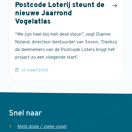
Postcode Loterij steunt de
nieuwe Jaarrond
Vogelatlas
“We zijn heel blij met deze steun”, zegt Dianne
Nijland, directeur-bestuurder van Sovon, ‘Dankzij
de deelnemers van de Postcode Loterij krijgt het
project zo een vliegende start’.
12 maart 2026
Voet
Snel naar
Meld dode / zieke vogel