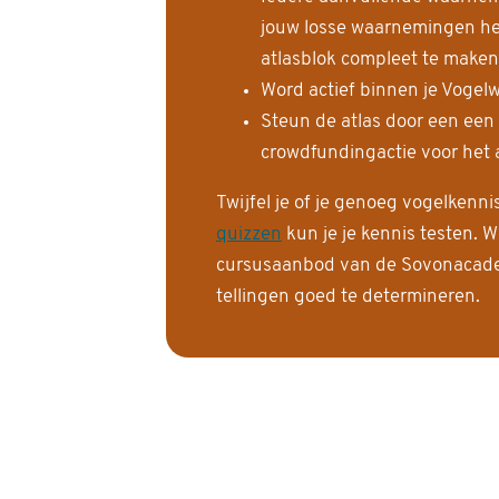
jouw losse waarnemingen help
atlasblok compleet te maken
Word actief binnen je Vogelw
Steun de atlas door een een
crowdfundingactie voor het a
Twijfel je of je genoeg vogelkenn
quizzen
kun je je kennis testen. W
cursusaanbod van de Sovonacadem
tellingen goed te determineren.