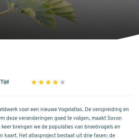
Tijd
1
2
3
4
5
4
out
of
ldwerk voor een nieuwe Vogelatlas. De verspreiding en
5
 Om deze veranderingen goed te volgen, maakt Sovon
stars
Dit keer brengen we de populaties van broedvogels en
 kaart. Het atlasproject bestaat uit drie fasen: de