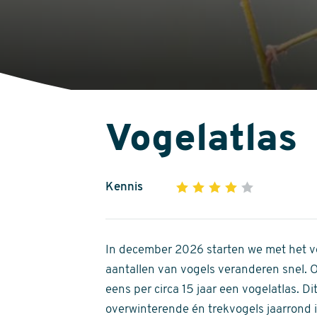
Vogelatlas
Kennis
1
2
3
4
5
4
out
of
In december 2026 starten we met het ve
5
aantallen van vogels veranderen snel.
stars
eens per circa 15 jaar een vogelatlas. 
overwinterende én trekvogels jaarrond in