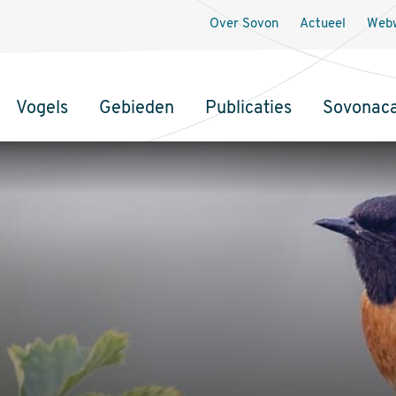
Over Sovon
Actueel
Webw
Vogels
Gebieden
Publicaties
Sovonac
tie