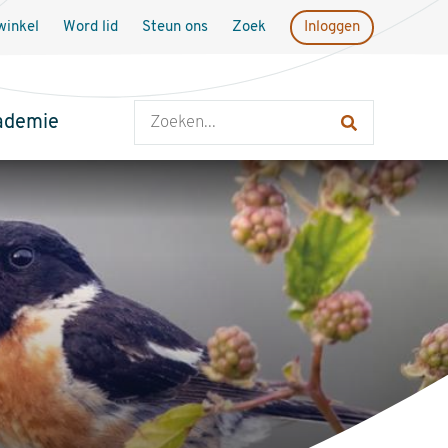
inkel
Word lid
Steun ons
Zoek
Inloggen
Zoeken
ademie