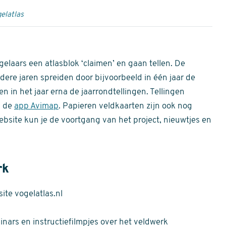
elatlas
gelaars een atlasblok ‘claimen’ en gaan tellen. De
dere jaren spreiden door bijvoorbeeld in één jaar de
n in het jaar erna de jaarrondtellingen. Tellingen
n de
app Avimap
. Papieren veldkaarten zijn ook nog
bsite kun je de voortgang van het project, nieuwtjes en
rk
te vogelatlas.nl
nars en instructiefilmpjes over het veldwerk