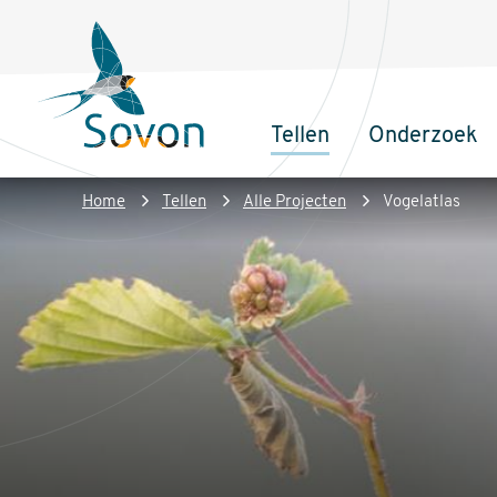
Overslaan
Secundair
en
menu
naar
de
Tellen
Onderzoek
inhoud
Sovon
Hoofdnaviga
gaan
Homepage
Kruimelpad
Home
Tellen
Alle Projecten
Vogelatlas