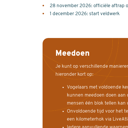
28 november 2026: officiële aftrap 
1 december 2026: start veldwerk
Meedoen
Je kunt op verschillende maniere
hieronder kort op:
Vogelaars met voldoende ke
kunnen meedoen doen aan de
mensen één blok tellen kan 
Onvoldoende tijd voor het te
een kilometerhok via LiveAt
Iedere aanvullende waarnem