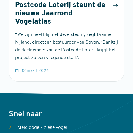
Postcode Loterij steunt de
nieuwe Jaarrond
Vogelatlas
“We zijn heel blij met deze steun”, zegt Dianne
Nijland, directeur-bestuurder van Sovon, ‘Dankzij
de deelnemers van de Postcode Loterij krijgt het
project zo een vliegende start’.
12 maart 2026
Voet
Snel naar
Meld dode / zieke vogel