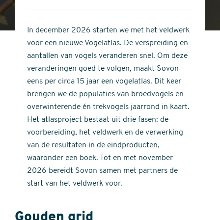
4
of
out
5
of
In december 2026 starten we met het veldwerk
stars
5
voor een nieuwe Vogelatlas. De verspreiding en
stars
aantallen van vogels veranderen snel. Om deze
veranderingen goed te volgen, maakt Sovon
eens per circa 15 jaar een vogelatlas. Dit keer
brengen we de populaties van broedvogels en
overwinterende én trekvogels jaarrond in kaart.
Het atlasproject bestaat uit drie fasen: de
voorbereiding, het veldwerk en de verwerking
van de resultaten in de eindproducten,
waaronder een boek. Tot en met november
2026 bereidt Sovon samen met partners de
start van het veldwerk voor.
Gouden grid