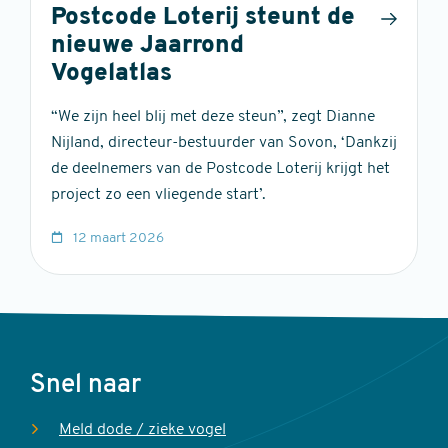
Postcode Loterij steunt de
nieuwe Jaarrond
Vogelatlas
“We zijn heel blij met deze steun”, zegt Dianne
Nijland, directeur-bestuurder van Sovon, ‘Dankzij
de deelnemers van de Postcode Loterij krijgt het
project zo een vliegende start’.
12 maart 2026
Voet
Snel naar
Meld dode / zieke vogel