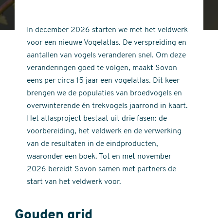
4
of
out
5
of
In december 2026 starten we met het veldwerk
stars
5
voor een nieuwe Vogelatlas. De verspreiding en
stars
aantallen van vogels veranderen snel. Om deze
veranderingen goed te volgen, maakt Sovon
eens per circa 15 jaar een vogelatlas. Dit keer
brengen we de populaties van broedvogels en
overwinterende én trekvogels jaarrond in kaart.
Het atlasproject bestaat uit drie fasen: de
voorbereiding, het veldwerk en de verwerking
van de resultaten in de eindproducten,
waaronder een boek. Tot en met november
2026 bereidt Sovon samen met partners de
start van het veldwerk voor.
Gouden grid