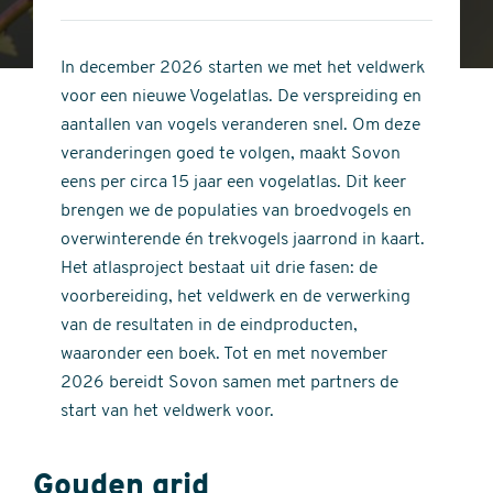
4
of
out
5
of
In december 2026 starten we met het veldwerk
stars
5
voor een nieuwe Vogelatlas. De verspreiding en
stars
aantallen van vogels veranderen snel. Om deze
veranderingen goed te volgen, maakt Sovon
eens per circa 15 jaar een vogelatlas. Dit keer
brengen we de populaties van broedvogels en
overwinterende én trekvogels jaarrond in kaart.
Het atlasproject bestaat uit drie fasen: de
voorbereiding, het veldwerk en de verwerking
van de resultaten in de eindproducten,
waaronder een boek. Tot en met november
2026 bereidt Sovon samen met partners de
start van het veldwerk voor.
Gouden grid