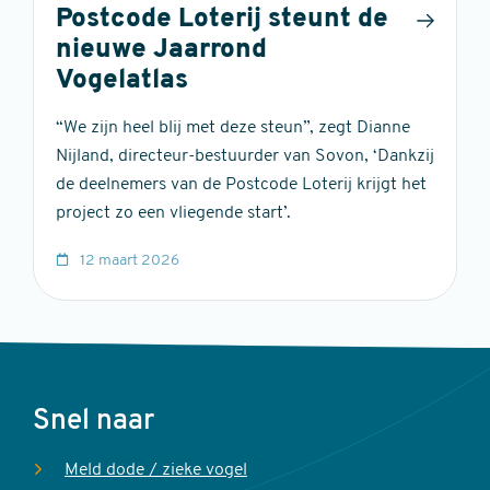
Postcode Loterij steunt de
nieuwe Jaarrond
Vogelatlas
“We zijn heel blij met deze steun”, zegt Dianne
Nijland, directeur-bestuurder van Sovon, ‘Dankzij
de deelnemers van de Postcode Loterij krijgt het
project zo een vliegende start’.
12 maart 2026
Voet
Snel naar
Meld dode / zieke vogel