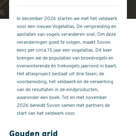
4
of
out
5
of
In december 2026 starten we met het veldwerk
stars
5
voor een nieuwe Vogelatlas. De verspreiding en
stars
aantallen van vogels veranderen snel. Om deze
veranderingen goed te volgen, maakt Sovon
eens per circa 15 jaar een vogelatlas. Dit keer
brengen we de populaties van broedvogels en
overwinterende én trekvogels jaarrond in kaart.
Het atlasproject bestaat uit drie fasen: de
voorbereiding, het veldwerk en de verwerking
van de resultaten in de eindproducten,
waaronder een boek. Tot en met november
2026 bereidt Sovon samen met partners de
start van het veldwerk voor.
Gouden grid