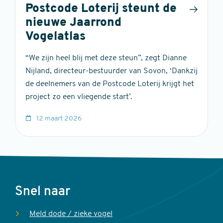
Postcode Loterij steunt de
nieuwe Jaarrond
Vogelatlas
“We zijn heel blij met deze steun”, zegt Dianne
Nijland, directeur-bestuurder van Sovon, ‘Dankzij
de deelnemers van de Postcode Loterij krijgt het
project zo een vliegende start’.
12 maart 2026
Voet
Snel naar
Meld dode / zieke vogel