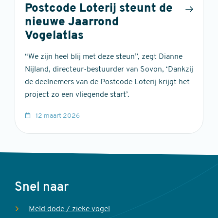
Postcode Loterij steunt de
nieuwe Jaarrond
Vogelatlas
“We zijn heel blij met deze steun”, zegt Dianne
Nijland, directeur-bestuurder van Sovon, ‘Dankzij
de deelnemers van de Postcode Loterij krijgt het
project zo een vliegende start’.
12 maart 2026
Voet
Snel naar
Meld dode / zieke vogel