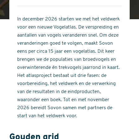
4
of
out
5
of
In december 2026 starten we met het veldwerk
stars
5
voor een nieuwe Vogelatlas. De verspreiding en
stars
aantallen van vogels veranderen snel. Om deze
veranderingen goed te volgen, maakt Sovon
eens per circa 15 jaar een vogelatlas. Dit keer
brengen we de populaties van broedvogels en
overwinterende én trekvogels jaarrond in kaart.
Het atlasproject bestaat uit drie fasen: de
voorbereiding, het veldwerk en de verwerking
van de resultaten in de eindproducten,
waaronder een boek. Tot en met november
2026 bereidt Sovon samen met partners de
start van het veldwerk voor.
Gouden grid