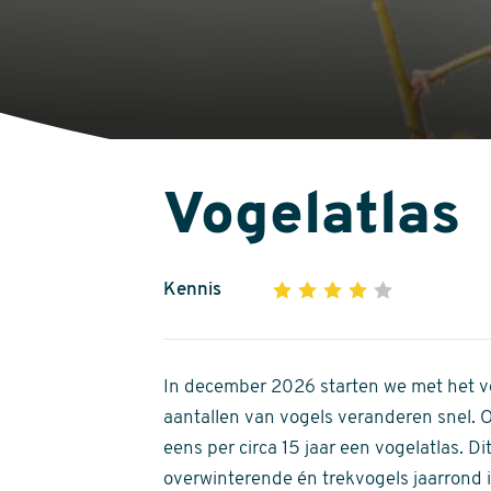
Vogelatlas
Kennis
1
2
3
4
5
4
out
of
In december 2026 starten we met het ve
5
aantallen van vogels veranderen snel.
stars
eens per circa 15 jaar een vogelatlas. 
overwinterende én trekvogels jaarrond in