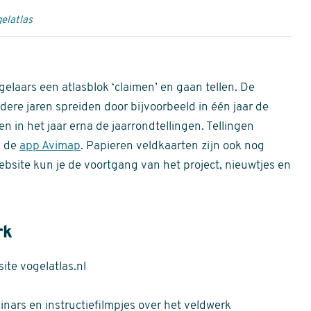
elatlas
gelaars een atlasblok ‘claimen’ en gaan tellen. De
dere jaren spreiden door bijvoorbeeld in één jaar de
n in het jaar erna de jaarrondtellingen. Tellingen
n de
app Avimap
. Papieren veldkaarten zijn ook nog
bsite kun je de voortgang van het project, nieuwtjes en
rk
te vogelatlas.nl
nars en instructiefilmpjes over het veldwerk