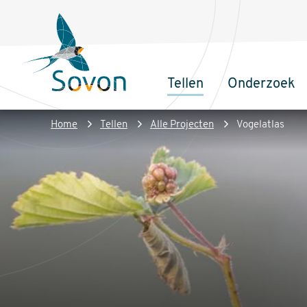
Overslaan
Secundair
en
menu
naar
de
Tellen
Onderzoek
inhoud
Sovon
Hoofdnaviga
gaan
Homepage
Kruimelpad
Home
Tellen
Alle Projecten
Vogelatlas