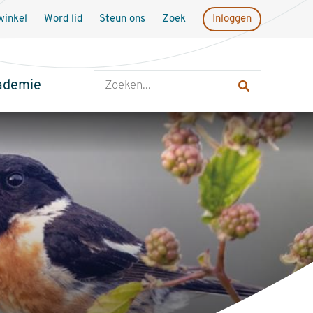
inkel
Word lid
Steun ons
Zoek
Inloggen
Zoeken
ademie