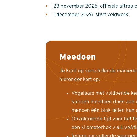
28 november 2026: officiële aftrap 
1 december 2026: start veldwerk
Meedoen
Je kunt op verschillende maniere
hieronder kort op:
Vogelaars met voldoende ke
kunnen meedoen doen aan de
mensen één blok tellen kan 
Onvoldoende tijd voor het te
een kilometerhok via LiveAt
Iedere aanvullende waarnem