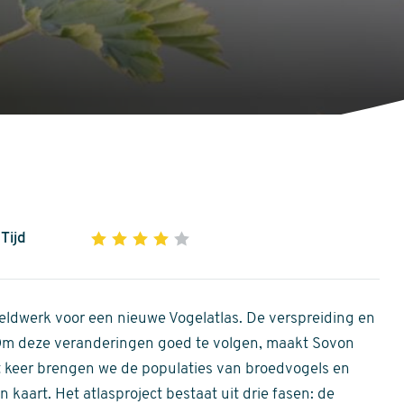
Tijd
1
2
3
4
5
4
out
of
ldwerk voor een nieuwe Vogelatlas. De verspreiding en
5
 Om deze veranderingen goed te volgen, maakt Sovon
stars
Dit keer brengen we de populaties van broedvogels en
 kaart. Het atlasproject bestaat uit drie fasen: de