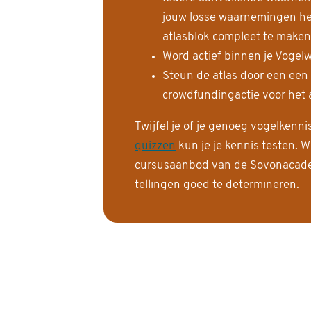
jouw losse waarnemingen help
atlasblok compleet te maken
Word actief binnen je Vogelw
Steun de atlas door een een
crowdfundingactie voor het a
Twijfel je of je genoeg vogelkenn
quizzen
kun je je kennis testen. W
cursusaanbod van de Sovonacadem
tellingen goed te determineren.