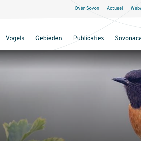
Over Sovon
Actueel
Webw
Vogels
Gebieden
Publicaties
Sovonac
tie