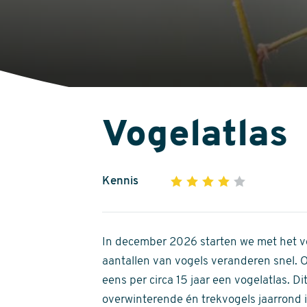
Vogelatlas
Kennis
1
2
3
4
5
4
out
of
In december 2026 starten we met het ve
5
aantallen van vogels veranderen snel.
stars
eens per circa 15 jaar een vogelatlas. 
overwinterende én trekvogels jaarrond in