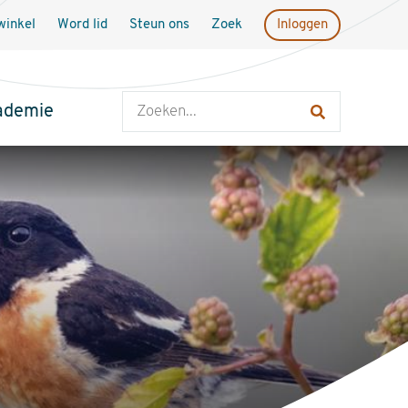
inkel
Word lid
Steun ons
Zoek
Inloggen
Zoeken
ademie