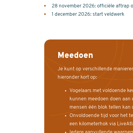
28 november 2026: officiële aftrap 
1 december 2026: start veldwerk
Meedoen
Je kunt op verschillende maniere
hieronder kort op:
Vogelaars met voldoende ke
kunnen meedoen doen aan de
mensen één blok tellen kan 
Onvoldoende tijd voor het te
een kilometerhok via LiveAt
Iedere aanvullende waarnem