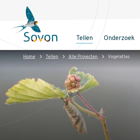
Overslaan
Secundair
en
menu
naar
de
Tellen
Onderzoek
inhoud
Sovon
Hoofdnaviga
gaan
Homepage
Kruimelpad
Home
Tellen
Alle Projecten
Vogelatlas