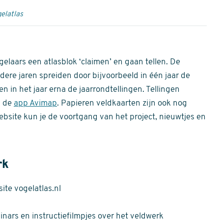
elatlas
gelaars een atlasblok ‘claimen’ en gaan tellen. De
dere jaren spreiden door bijvoorbeeld in één jaar de
n in het jaar erna de jaarrondtellingen. Tellingen
n de
app Avimap
. Papieren veldkaarten zijn ook nog
bsite kun je de voortgang van het project, nieuwtjes en
rk
te vogelatlas.nl
nars en instructiefilmpjes over het veldwerk