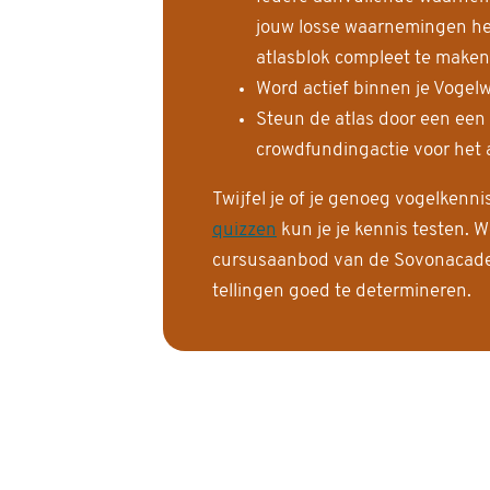
jouw losse waarnemingen help
atlasblok compleet te maken
Word actief binnen je Vogelw
Steun de atlas door een een
crowdfundingactie voor het a
Twijfel je of je genoeg vogelkenn
quizzen
kun je je kennis testen. W
cursusaanbod van de Sovonacadem
tellingen goed te determineren.