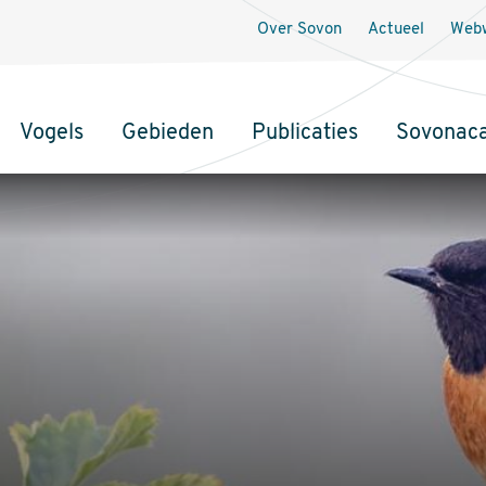
Over Sovon
Actueel
Webw
Vogels
Gebieden
Publicaties
Sovonac
tie