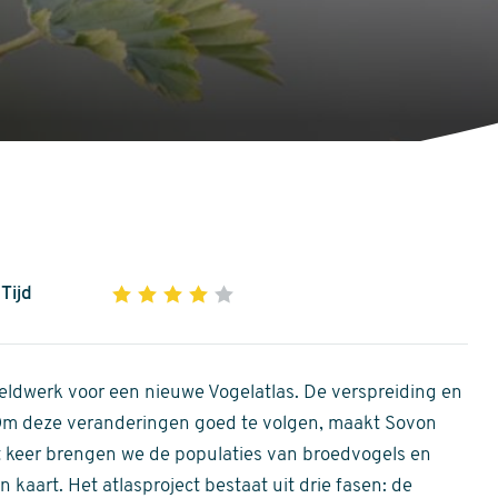
Tijd
1
2
3
4
5
4
out
of
ldwerk voor een nieuwe Vogelatlas. De verspreiding en
5
 Om deze veranderingen goed te volgen, maakt Sovon
stars
Dit keer brengen we de populaties van broedvogels en
 kaart. Het atlasproject bestaat uit drie fasen: de